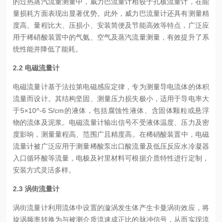
的过热蒸汽流量测量中，威力巴流量计相较于孔板流量计，在能
量损耗方面表现出显著优势。此外，威力巴流量计还具有测量精
度高、量程比大、压损小、安装简便及节能高效等特点，广泛应
用于稀硝酸装置中的气氨、空气及蒸汽流量测量，有效提升了系
统性能并降低了能耗。
2.2 电磁流量计
电磁流量计基于法拉第电磁感应定律，专为测量导电流体的体积
流量而设计。其结构坚固、测量压力损失极小，适用于导电率大
于5×10^-6 S/cm的液体，包括腐蚀性液体、含固体颗粒或悬浮
物的流体及泥浆。电磁流量计输出信号不受液体温度、压力及密
度影响，测量量程高、范围广且精度
高
。在稀硝酸装置中，电磁
流量计被广泛应用于测量稀酸泵出口酸流量及低压反应水冷凝器
入口循环酸等流量，电极及衬里材料可根据介质特性进行定制，
安装方式灵活多样。
2.3 涡街流量计
涡街流量计利用流体中设置的漩涡发生体产生卡曼涡街效应，将
旋涡频率转换为与被测介质流速成正比的脉冲信号，从而实现流