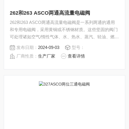
262和263 ASCO两通高流量电磁阀
262和263 ASCO两通高流量电磁阀是一系列两通的通用
和专用电磁阀，采用黄铜或不锈钢材质。这些坚固的阀门
可处理诸如空气/惰性气体、水、热水、蒸汽、轻油、燃
气、燃油、生物柴油燃料（B20）和低温流体之类的介
发布日期：
2024-09-03
型号：
质。262 和 263 系列适用于商业和工业应用，例如洗车系
厂商性质：
生产厂家
查看详情
统、洗碗和洗衣设备、泵、压缩机、锅炉、燃烧器、食品
加工等。