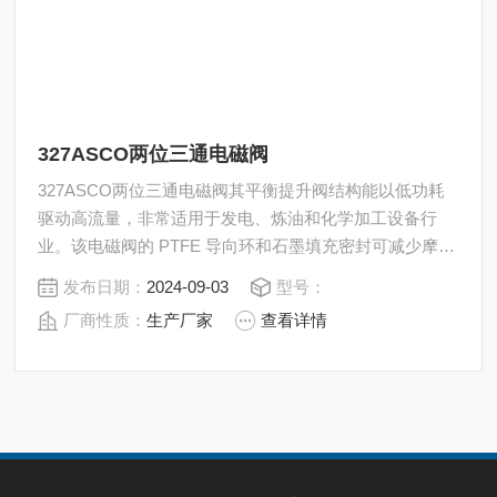
327ASCO两位三通电磁阀
327ASCO两位三通电磁阀其平衡提升阀结构能以低功耗
驱动高流量，非常适用于发电、炼油和化学加工设备行
业。该电磁阀的 PTFE 导向环和石墨填充密封可减少摩
擦，避免黏连，有效延长了使用寿命。该系列两位三通直
发布日期：
2024-09-03
型号：
动式电磁阀非常适合过程阀门先导应用。
厂商性质：
生产厂家
查看详情