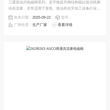
三通直动式电磁阀系列。其平衡提升阀结构能以低功耗驱
动高流量，非常适用于发电、炼油和化学加工设备行业。
该美国ASCO电磁阀的 PTFE 导向环和石墨填充密封可减
发布日期：
2025-09-22
型号：
少摩擦，避免黏连，有效延长了使用寿命。该系列两位三
厂商性质：
生产厂家
查看详情
通直动式电磁阀非常适合过程阀门先导应用。