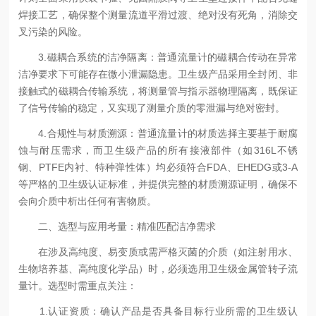
焊接工艺，确保整个测量流道平滑过渡、绝对没有死角，消除交
叉污染的风险。
3.磁耦合系统的洁净隔离：普通流量计的磁耦合传动在异常
洁净要求下可能存在微小泄漏隐患。卫生级产品采用全封闭、非
接触式的磁耦合传输系统，将测量管与指示器物理隔离，既保证
了信号传输的稳定，又实现了测量介质的零泄漏与绝对密封。
4.合规性与材质溯源：普通流量计的材质选择主要基于耐腐
蚀与耐压需求，而卫生级产品的所有接液部件（如316L不锈
钢、PTFE内衬、特种弹性体）均必须符合FDA、EHEDG或3-A
等严格的卫生级认证标准，并提供完整的材质溯源证明，确保不
会向介质中析出任何有害物质。
二、选型与应用考量：精准匹配洁净需求
在涉及高纯度、易变质或需严格灭菌的介质（如注射用水、
生物培养基、高纯度化学品）时，必须选用卫生级金属管转子流
量计。选型时需重点关注：
1.认证资质：确认产品是否具备目标行业所需的卫生级认