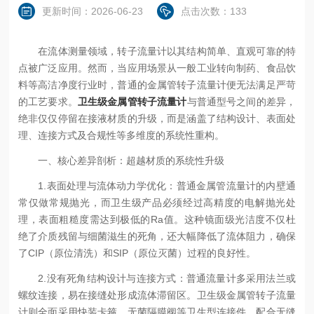
更新时间：2026-06-23
点击次数：133
在流体测量领域，转子流量计以其结构简单、直观可靠的特
点被广泛应用。然而，当应用场景从一般工业转向制药、食品饮
料等高洁净度行业时，普通的金属管转子流量计便无法满足严苛
的工艺要求。
卫生级金属管转子流量计
与普通型号之间的差异，
绝非仅仅停留在接液材质的升级，而是涵盖了结构设计、表面处
理、连接方式及合规性等多维度的系统性重构。
一、核心差异剖析：超越材质的系统性升级
1.表面处理与流体动力学优化：普通金属管流量计的内壁通
常仅做常规抛光，而卫生级产品必须经过高精度的电解抛光处
理，表面粗糙度需达到极低的Ra值。这种镜面级光洁度不仅杜
绝了介质残留与细菌滋生的死角，还大幅降低了流体阻力，确保
了CIP（原位清洗）和SIP（原位灭菌）过程的良好性。
2.没有死角结构设计与连接方式：普通流量计多采用法兰或
螺纹连接，易在接缝处形成流体滞留区。卫生级金属管转子流量
计则全面采用快装卡箍、无菌隔膜阀等卫生型连接件，配合无缝