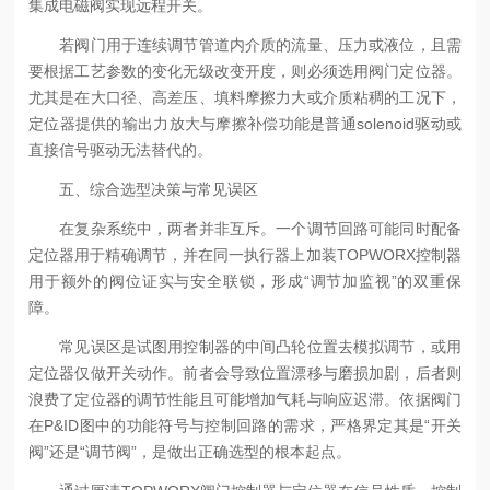
集成电磁阀实现远程开关。
若阀门用于连续调节管道内介质的流量、压力或液位，且需
要根据工艺参数的变化无级改变开度，则必须选用阀门定位器。
尤其是在大口径、高差压、填料摩擦力大或介质粘稠的工况下，
定位器提供的输出力放大与摩擦补偿功能是普通solenoid驱动或
直接信号驱动无法替代的。
五、综合选型决策与常见误区
在复杂系统中，两者并非互斥。一个调节回路可能同时配备
定位器用于精确调节，并在同一执行器上加装TOPWORX控制器
用于额外的阀位证实与安全联锁，形成“调节加监视”的双重保
障。
常见误区是试图用控制器的中间凸轮位置去模拟调节，或用
定位器仅做开关动作。前者会导致位置漂移与磨损加剧，后者则
浪费了定位器的调节性能且可能增加气耗与响应迟滞。依据阀门
在P&ID图中的功能符号与控制回路的需求，严格界定其是“开关
阀”还是“调节阀”，是做出正确选型的根本起点。