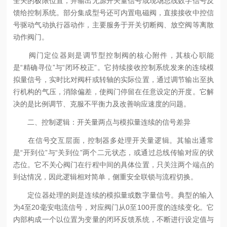
全关的极限位置，并输出无源开关量信号或现场总线数字信号反
馈给控制系统。部分集成型号还可内置电磁阀，直接接收中控信
号驱动气动执行器动作，主要服务于开关切断阀、放空阀等离散
动作阀门。
阀门定位器则是调节型控制阀的核心附件，其核心职能
是“精确寻位”与“闭环校正”。它持续接收控制系统发来的连续模
拟量信号，实时比对阀杆或转轴的实际位置，通过调节输出至执
行机构的气压，消除偏差，使阀门停留在任意设定的开度。它解
决的是比例调节、克服不平衡力及改善响应速度的问题。
二、控制逻辑：开关量两点与模拟量连续的信号差异
在信号交互层面，控制器多处理开关量逻辑。其输出通常
是“开到位”与“关到位”两个二元状态，或通过总线传输对应的状
态位。它不关心阀门在行程中间的具体位置，只关注两个端点的
到达情况，因此逻辑相对简单，侧重安全联锁与流程切换。
定位器处理的则是连续的模拟量或数字量信号。典型的输入
为4至20毫安电流信号，对应阀门从0至100开度的连续变化。它
内部构成一个以位置为变量的闭环反馈系统，不断进行设定值与