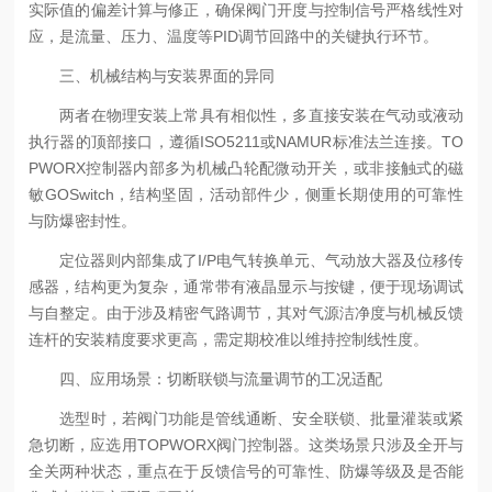
实际值的偏差计算与修正，确保阀门开度与控制信号严格线性对
应，是流量、压力、温度等PID调节回路中的关键执行环节。
三、机械结构与安装界面的异同
两者在物理安装上常具有相似性，多直接安装在气动或液动
执行器的顶部接口，遵循ISO5211或NAMUR标准法兰连接。TO
PWORX控制器内部多为机械凸轮配微动开关，或非接触式的磁
敏GOSwitch，结构坚固，活动部件少，侧重长期使用的可靠性
与防爆密封性。
定位器则内部集成了I/P电气转换单元、气动放大器及位移传
感器，结构更为复杂，通常带有液晶显示与按键，便于现场调试
与自整定。由于涉及精密气路调节，其对气源洁净度与机械反馈
连杆的安装精度要求更高，需定期校准以维持控制线性度。
四、应用场景：切断联锁与流量调节的工况适配
选型时，若阀门功能是管线通断、安全联锁、批量灌装或紧
急切断，应选用TOPWORX阀门控制器。这类场景只涉及全开与
全关两种状态，重点在于反馈信号的可靠性、防爆等级及是否能