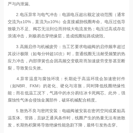
严与内泄漏。
2.电压异常与电气冲击：电源电压超出额定波动范围（通常
交流为±10%，直流为±10%）会直接威胁线圈寿命。电压过低导
致吸力不足、阀芯无法到位而持续大电流发热；电压过高或存在
浪涌冲击，则极易击穿绝缘层，造成线圈短路或烧毁。
3.高频启停与机械疲劳：当工艺要求电磁阀的启停频率超过
其设计极限（如每分钟超10次）时，普通线圈无法耐受频繁的热
应力冲击，内部弹簧也会因高频交变载荷而加速疲劳变形甚至断
裂，导致复位失效。
4.异常温度与腐蚀环境：长期处于高温环境会加速密封件
（如NBR、FKM）的老化、硬化与溶胀，同时降低线圈绝缘性
能；而在低温工况下，气路中的水分易结冰卡死阀芯。此外，强
腐蚀性气体会侵蚀金属部件，破坏机械配合精度。
5.散热不良与密闭安装：电磁阀被安装在密闭空间或紧贴高
温泵体、管路，且缺乏通风条件时，线圈产生的热量无法有效散
发，长期热积聚将导致绝缘性能急剧下降，最终引发热击穿。