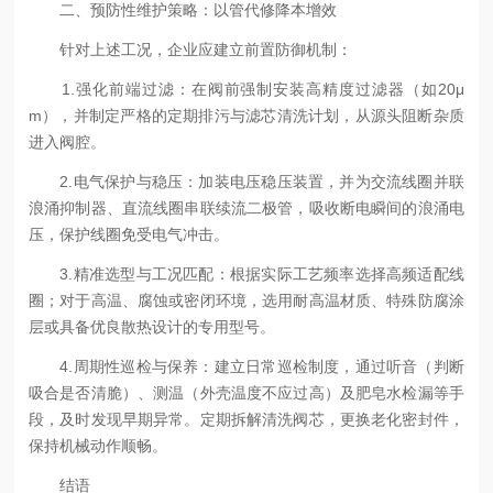
二、预防性维护策略：以管代修降本增效
针对上述工况，企业应建立前置防御机制：
1.强化前端过滤：在阀前强制安装高精度过滤器（如20μ
m），并制定严格的定期排污与滤芯清洗计划，从源头阻断杂质
进入阀腔。
2.电气保护与稳压：加装电压稳压装置，并为交流线圈并联
浪涌抑制器、直流线圈串联续流二极管，吸收断电瞬间的浪涌电
压，保护线圈免受电气冲击。
3.精准选型与工况匹配：根据实际工艺频率选择高频适配线
圈；对于高温、腐蚀或密闭环境，选用耐高温材质、特殊防腐涂
层或具备优良散热设计的专用型号。
4.周期性巡检与保养：建立日常巡检制度，通过听音（判断
吸合是否清脆）、测温（外壳温度不应过高）及肥皂水检漏等手
段，及时发现早期异常。定期拆解清洗阀芯，更换老化密封件，
保持机械动作顺畅。
结语