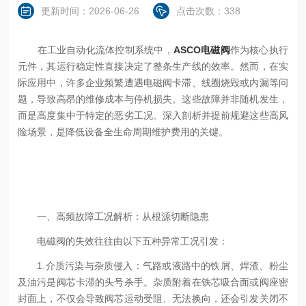
更新时间：2026-06-26
点击次数：338
在工业自动化流体控制系统中，
ASCO电磁阀
作为核心执行
元件，其运行稳定性直接决定了整条生产线的效率。然而，在实
际应用中，许多企业频繁遭遇电磁阀卡滞、线圈烧毁或内漏等问
题，导致高昂的维修成本与停机损失。这些故障并非随机发生，
而是高度集中于特定的恶劣工况。深入剖析并提前规避这些高风
险场景，是降低设备全生命周期维护费用的关键。
一、高频故障工况解析：从根源切断隐患
电磁阀的失效往往由以下五种异常工况引发：
1.介质污染与杂质侵入：气路或液路中的铁屑、焊渣、粉尘
及油污是阀芯卡滞的头号杀手。杂质附着在铁芯吸合面或阀座密
封面上，不仅会导致阀芯运动受阻、无法换向，还会引发关闭不