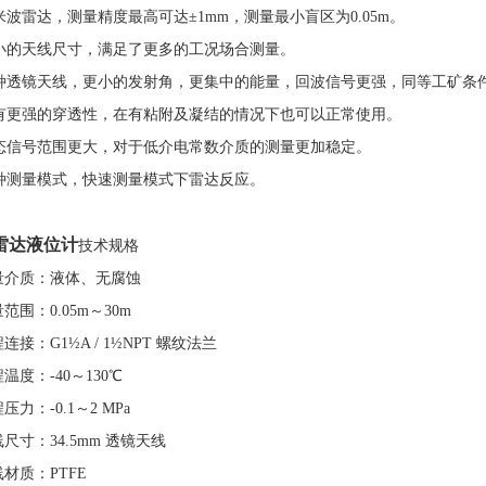
米波雷达，测量精度最高可达±1mm，测量最小盲区为0.05m。
小的天线尺寸，满足了更多的工况场合测量。
种透镜天线，更小的发射角，更集中的能量，回波信号更强，同等工矿条
有更强的穿透性，在有粘附及凝结的情况下也可以正常使用。
态信号范围更大，对于低介电常数介质的测量更加稳定。
种测量模式，快速测量模式下雷达反应。
G雷达液位计
技术规格
测量介质：液体、无腐蚀
量范围：0.05m～30m
程连接：G1½A / 1½NPT 螺纹
法兰
程温度：-40～130℃
程压力：-0.1～2 MPa
线尺寸：34.5mm 透镜天线
线材质：PTFE