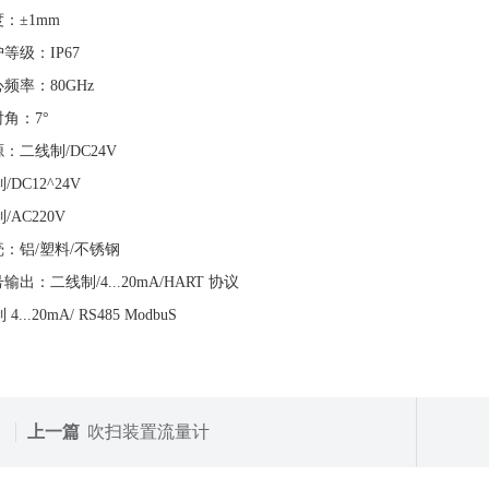
度：±1mm
护等级：IP67
心频率：80GHz
射角：7°
源：二线制/DC24V
/DC12^24V
/AC220V
壳：铝/塑料/不锈钢
号输出：二线制/4...20mA/HART 协议
4...20mA/ RS485 ModbuS
上一篇
吹扫装置流量计