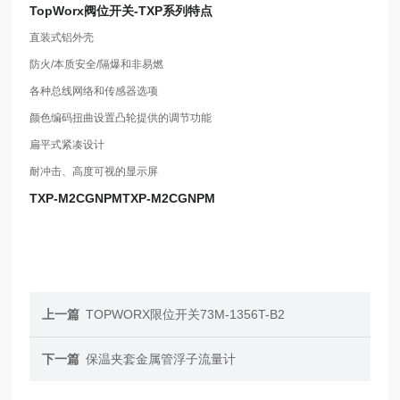
TopWorx阀位开关-TXP系列
特点
直装式铝外壳
防火/本质安全/隔爆和非易燃
各种总线网络和传感器选项
颜色编码扭曲设置凸轮提供的调节功能
扁平式紧凑设计
耐冲击、高度可视的显示屏
TXP-M2CGNPMTXP-M2CGNPM
上一篇
TOPWORX限位开关73M-1356T-B2
下一篇
保温夹套金属管浮子流量计