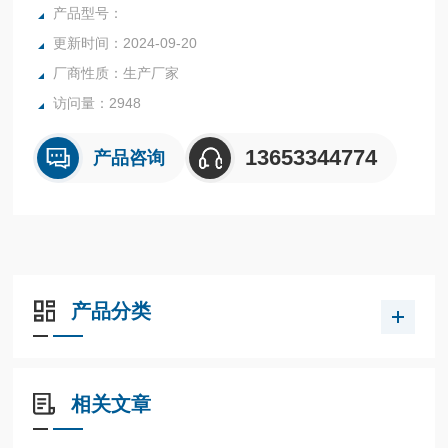
能，具有的性价比。TX 系列可配备各类位置传感器、集成电
产品型号：
磁阀和总线网络，适用于各种危险区域，并通过了 IECEx、A
更新时间：2024-09-20
TEX 和 UL 认证。TXP-M2CGNPM阀门定位器
厂商性质：生产厂家
访问量：2948
13653344774
产品咨询
产品分类
相关文章