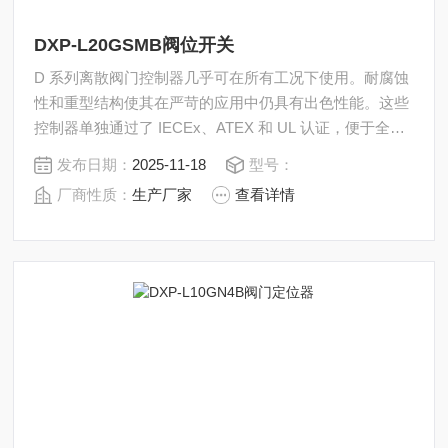
DXP-L20GSMB阀位开关
D 系列离散阀门控制器几乎可在所有工况下使用。耐腐蚀
性和重型结构使其在严苛的应用中仍具有出色性能。这些
控制器单独通过了 IECEx、ATEX 和 UL 认证，便于全球
客户在其设施内实现标准化操作。此外，D 系列控制器还
发布日期：
2025-11-18
型号：
拥有 NEPSI、KOSHA、InMetro、PESO 和 EAC 认证。
厂商性质：
生产厂家
查看详情
DXP-L20GSMB阀位开关