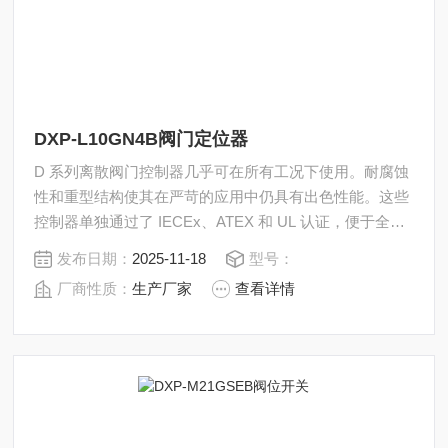
DXP-L10GN4B阀门定位器
D 系列离散阀门控制器几乎可在所有工况下使用。耐腐蚀
性和重型结构使其在严苛的应用中仍具有出色性能。这些
控制器单独通过了 IECEx、ATEX 和 UL 认证，便于全球
客户在其设施内实现标准化操作。此外，D 系列控制器还
发布日期：
2025-11-18
型号：
拥有 NEPSI、KOSHA、InMetro、PESO 和 EAC 认证。
厂商性质：
生产厂家
查看详情
DXP-L10GN4B阀门定位器