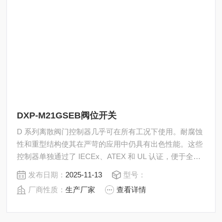
DXP-M21GSEB阀位开关
D 系列离散阀门控制器几乎可在所有工况下使用。耐腐蚀
性和重型结构使其在严苛的应用中仍具有出色性能。这些
控制器单独通过了 IECEx、ATEX 和 UL 认证，便于全球
客户在其设施内实现标准化操作。此外，D 系列控制器还
发布日期：
2025-11-13
型号：
拥有 NEPSI、KOSHA、InMetro、PESO 和 EAC 认证。
厂商性质：
生产厂家
查看详情
DXP-M21GSEB阀位开关