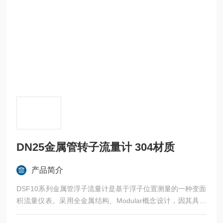
DN25金属管转子流量计 304材质
产品简介
DSF10系列金属管浮子流量计是基于浮子位置测量的一种变面
积流量仪表。采用全金属结构、Modular概念设计，因其具有
体积小、压损小、量程比大（10：1）、安装维护方便等特