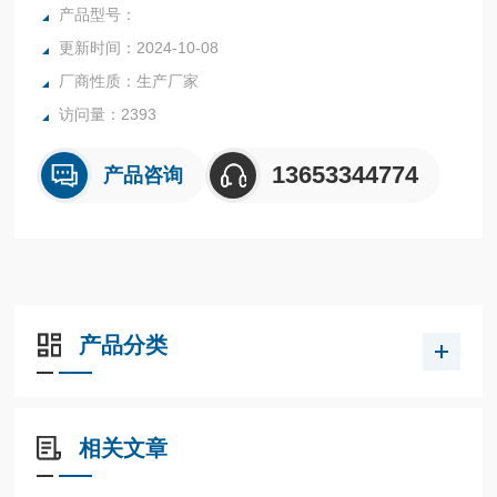
点，故广泛应用于各行业复杂、恶劣环境下、对小流量、低流
产品型号：
速、各种苛刻介质条件的流量测量与过程控制。
更新时间：2024-10-08
DN25金属管转子流量计 304材质
厂商性质：生产厂家
访问量：2393
13653344774
产品咨询
产品分类
相关文章