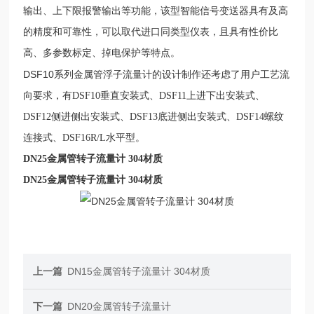
输出、上下限报警输出等功能，该型智能信号变送器具有及高
的精度和可靠性，可以取代进口同类型仪表，且具有性价比
高、多参数标定、掉电保护等特点。
DSF10
系列
金属管浮子流量计的设计制作还考虑了用户工艺流
向要求，有
DSF10
垂直安装式、
DSF11
上进下出安装式、
D
SF12
侧进侧出安装式、D
SF13
底进侧出安装式、D
SF14
螺纹
连接式、D
SF16R/L
水平型。
DN25金属管转子流量计 304材质
DN25金属管转子流量计 304材质
上一篇
DN15金属管转子流量计 304材质
下一篇
DN20金属管转子流量计