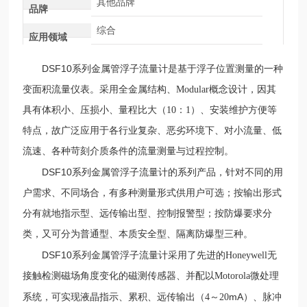
其他品牌
品牌
综合
应用领域
DSF10
系列
金属管浮子流量计是基于浮子位置测量的一种
变面积流量仪表。采用全金属结构、
Modular
概念设计，因其
具有体积小、压损小、量程比大（
10
：
1
）、安装维护方便等
特点，故广泛应用于各行业复杂、恶劣环境下、对小流量、低
流速、各种苛刻介质条件的流量测量与过程控制。
DSF10
系列
金属管浮子流量计的系列产品，针对不同的用
户需求、不同场合，有多种测量形式供用户可选；按输出形式
分有就地指示型、远传输出型、控制报警型；按防爆要求分
类，又可分为普通型、本质安全型、隔离防爆型三种。
DSF10
系列
金属管浮子流量计采用了先进的
Honeywell
无
接触检测磁场角度变化的磁测传感器、并配以
Motorola
微处理
mA
系统，可实现液晶指示、累积、远传输出（
4
～
20
）、脉冲