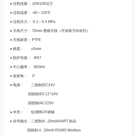
●
过程连接： ≥DN100
法兰
●
过程温度： -40～150℃
●
过程压力： -0.1～0.3 MPa
●
天线尺寸： 70mm 透镜天线（可加装万向吹扫）
●
天线材质： PTFE
●
精度： ±5mm
●
防护等级： IP67
●
中心频率： 80GHz
●
发射角： 3°
●
电源： 二线制/DC24V
四线制/DC12^24V
四线制/AC220V
●
外壳： 铝/塑料/不锈钢
●
信
号输出：二线制/4...20mA/HART 协议
四线制 4...20mA/ RS485 Modbus