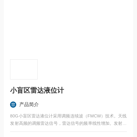
小盲区雷达液位计
产品简介
80G小盲区雷达液位计采用调频连续波（FMCW）技术。天线
发射高频的调频雷达信号，雷达信号的频率线性增加。发射的
雷达信号经被测量介质反射后由同一天线接收。在同一时刻，