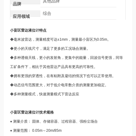
其他品牌
品牌
综合
应用领域
小盲区雷达液位计
特点
◆
毫米波雷达，测量精度可达±1mm，测量最小盲区为0.05m。
◆
更小的天线尺寸，满足了更多的工况场合测量。
◆
多种透镜天线，更小的发射角，更集中的能量，回波信号更强，同等
工矿条件下，相比于其他雷达产品具有更高的可靠性。
◆
拥有更强的穿透性，在有粘附及凝结的情况下也可以正常使用。
◆
动态信号范围更大，对于低介电常数介质的测量更加稳定。
◆
多种测量模式，快速测量模式下雷达反应
小盲区雷达液位计
技术规格
●
测量介质： 固体、存储容器、过程容器、强粉尘场合
●
测量范围： 0.05m～20m/85m