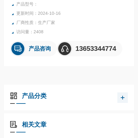
发射信号频率与接收信号频率的频率差与被测距离成正比。采
产品型号：
集到的频率差信号，经快速傅里叶变换（FFT）得到反射回波
更新时间：2024-10-16
的频谱，并以此计算得出待测目标的距离
厂商性质：生产厂家
访问量：2408
13653344774
产品咨询
产品分类
相关文章