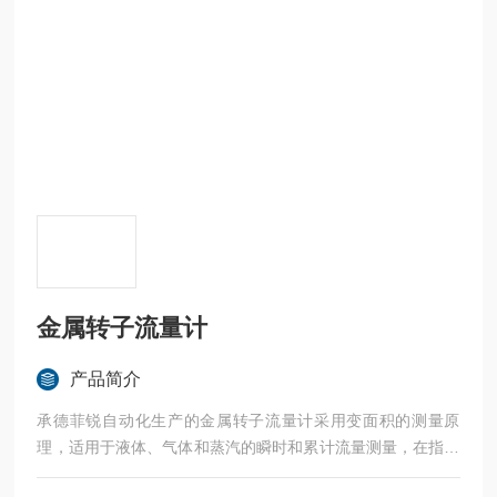
金属转子流量计
产品简介
承德菲锐自动化生产的金属转子流量计采用变面积的测量原
理，适用于液体、气体和蒸汽的瞬时和累计流量测量，在指针
和液晶显示的还支持4-20mA输出，并可实现Hart或Modbus通