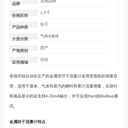
其他品牌
品牌
1-5千
价格区间
转子
产品种类
气体&液体
介质分类
国产
产地类别
综合
应用领域
承德菲锐自动化生产的金属管浮子流量计采用变面积的测量原
理，适用于液体、气体和蒸汽的瞬时和累计流量测量，在指针
和液晶显示的还支持4-20mA输出，并可实现Hart或Modbus通
讯。
金属转子流量计
特点