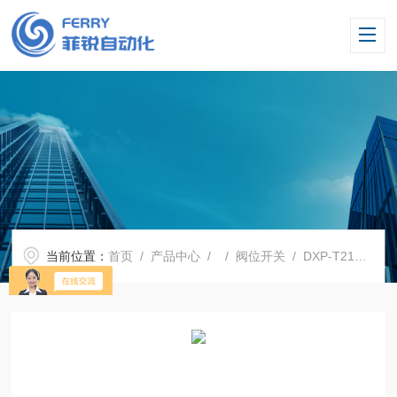
当前位置：
首页
/
产品中心
/ /
阀位开关
/ DXP-T21GNEB阀门定位器