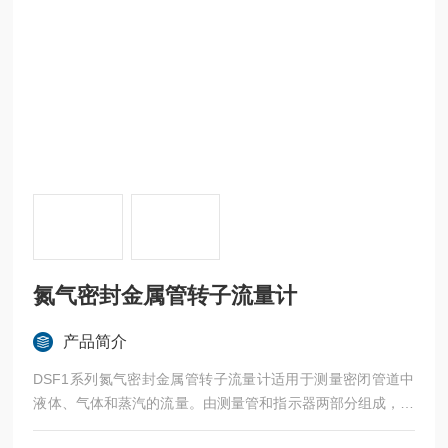
氮气密封金属管转子流量计
产品简介
DSF1系列氮气密封金属管转子流量计适用于测量密闭管道中
液体、气体和蒸汽的流量。由测量管和指示器两部分组成，利
用可变面积的测量原理，被测介质从底到上流过测量管，相对