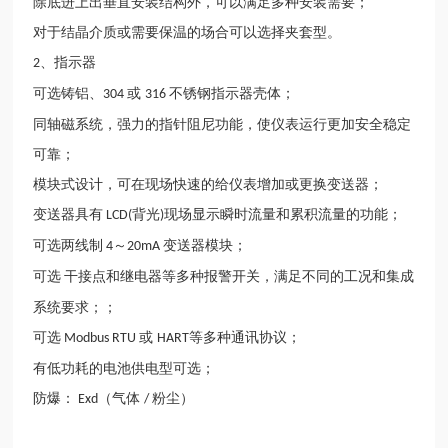
除底进上出垂直安装结构外，可以满足多种安装需要；
对于结晶介质或需要保温的场合可以选择夹套型。
、指示器
2
可选铸铝、
或
不锈钢指示器壳体；
304
316
同轴磁系统，强力的指针阻尼功能，使仪表运行更加安全稳定
可靠；
模块式设计，可在现场快速的给仪表增加或更换变送器；
变送器具有
背光
现场显示瞬时流量和累积流量的功能；
LCD(
)
可选两线制
～
变送器模块；
4
20mA
可选
干接点和
继电器
等多种报警开关，满足不同的工况和集成
系统要求；；
可选
或
等多种通讯协议；
Modbus RTU
HART
有低功耗的电池供电型可选；
防爆：
（气体
粉尘）
Exd
/