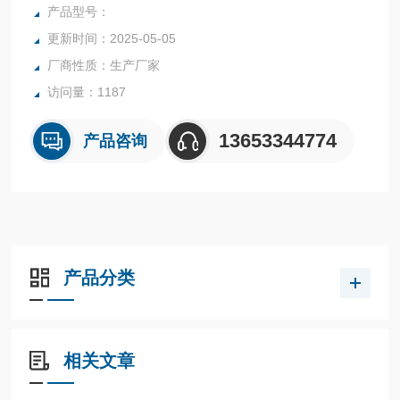
于被测介质的某流量值，磁性浮子在测量管中会对应一个位
产品型号：
置，这个位置通过磁钢耦合传给指示器中的指示系统，由刻度
更新时间：2025-05-05
盘和指针读出相应的流量值，当配装变送器后，可以输出 4~2
厂商性质：生产厂家
0mA 标准电流信号，数字通讯信号或开关触点信号。
访问量：1187
13653344774
产品咨询
产品分类
相关文章