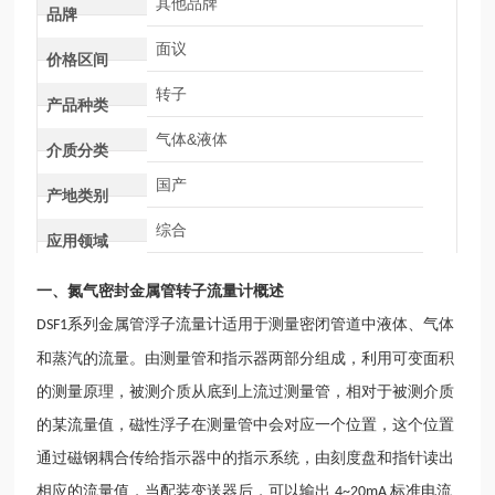
其他品牌
品牌
面议
价格区间
转子
产品种类
气体&液体
介质分类
国产
产地类别
综合
应用领域
一、
氮气密封金属管转子流量计
概述
系列金属管浮子流量计适用于测量密闭管道中液体、气体
DSF1
和蒸汽的流量。由测量管和指示器两部分组成，利用可变面积
的测量原理，被测介质从底到上流过测量管，相对于被测介质
的某流量值，磁性浮子在测量管中会对应一个位置，这个位置
通过磁钢耦合传给指示器中的指示系统，由刻度盘和指针读出
相应的流量值，当配装变送器后，可以输出
标准电流
4~20mA