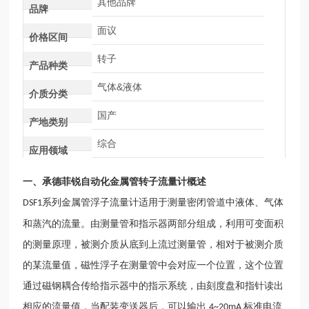
其他品牌
品牌
面议
价格区间
转子
产品种类
气体&液体
介质分类
国产
产地类别
综合
应用领域
一、
承德菲锐自动化金属管转子流量计
概述
系列金属管浮子流量计适用于测量密闭管道中液体、气体
DSF1
和蒸汽的流量。由测量管和指示器两部分组成，利用可变面积
的测量原理，被测介质从底到上流过测量管，相对于被测介质
的某流量值，磁性浮子在测量管中会对应一个位置，这个位置
通过磁钢耦合传给指示器中的指示系统，由刻度盘和指针读出
相应的流量值，当配装变送器后，可以输出
标准电流
4~20mA