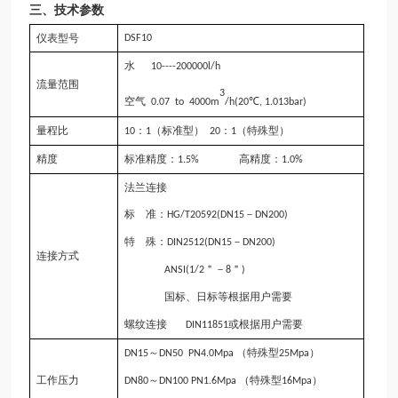
三、
技术参数
仪表型号
D
SF
10
水
10
----
200
000l/h
流量范围
3
空气
℃
0.07 to 4000m
/h(20
, 1.013bar)
量程比
：
（标准型）
：
（特殊型）
10
1
20
1
精度
标准精度：
高精度：
1.5%
1.0%
法兰连接
标
准：
－
HG/T20592
(DN15
DN200)
特
殊：
－
DIN2512(DN15
DN200)
连接方式
＂－
＂
ANSI(1/2
8
)
国标、日标等根据用户需要
螺纹连接
或根据用户需要
DIN11851
～
（特殊型
）
DN15
DN50 PN4.0M
p
a
25M
p
a
工作压力
～
（特殊型
）
DN80
DN100 PN1.6M
p
a
16M
p
a