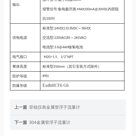
输出
报警信号
集电极开路
内部阻
:
,MAX100mA@30VDC
抗
W
100
标准型
～
:24VDC(10.8VDC
36VDC
供电电源
交流型
～
:220VAC(85
265VAC)
电池型
镍氢电池
:3.6@4AH
电气接口
×
、
M20
1.5
1/2
"
NPT
整体高度
标准型
（其它安装方式除外）
250mm
防护等级
IP65
Exd
b
II
CT6 Gb
防爆等级
上一篇
菲锐仪表金属管浮子流量计
下一篇
304金属管浮子流量计