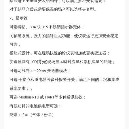
除底进上出垂直安装结构外，可以满足多种安装需要；
对于结晶介质或需要保温的场合可以选择夹套型。
、指示器
2
可选铸铝、
或
不锈钢指示器壳体；
304
316
同轴磁系统，强力的指针阻尼功能，使仪表运行更加安全稳定
可靠；
模块式设计，可在现场快速的给仪表增加或更换变送器；
变送器具有
背光
现场显示瞬时流量和累积流量的功能；
LCD(
)
可选两线制
～
变送器模块；
4
20mA
可选
干接点和
继电器
等多种报警开关，满足不同的工况和集成
系统要求；；
可选
或
等多种通讯协议；
Modbus RTU
HART
有低功耗的电池供电型可选；
防爆：
（气体
粉尘）
Exd
/