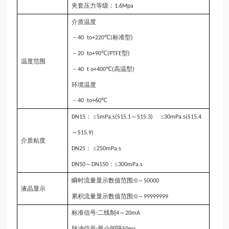
夹套压力等级：
1.6M
p
a
介质温度
－
℃
标准型
40 to+220
(
)
－
℃
型
20 to+
90
(PTFE
)
温度范围
－
℃
高温型
40 t o+
4
00
(
)
环境温度
－
℃
40 to+
6
0
： ≤
～
≤
DN15
5mPa.s(
S
15.1
S
15.3)
30mPa.s(
S
15.4
～
S
15.9)
介质粘度
： ≤
DN25
250mPa.s
～
：≤
DN50
DN150
300mPa.s
瞬时流量显示数值范围
～
:0
50000
液晶显示
累积流量显示数值范围
～
:0
99999999
标准信号
二线制
～
:
4
20mA
脉冲信号
最小间隔
:
50ms