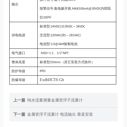
输出
报警信号
集电极开路
内部阻
:
,MAX100mA@30VDC
抗
W
100
标准型
～
:24VDC(10.8VDC
36VDC
供电电源
交流型
～
:220VAC(85
265VAC)
电池型
镍氢电池
:3.6@4AH
电气接口
×
、
M20
1.5
1/2
"
NPT
整体高度
标准型
（其它安装方式除外）
250mm
防护等级
IP65
Exd
b
II
CT6 Gb
防爆等级
上一篇
纯水流量测量金属管浮子流量计
下一篇
金属管浮子流量计 电流输出 垂直安装