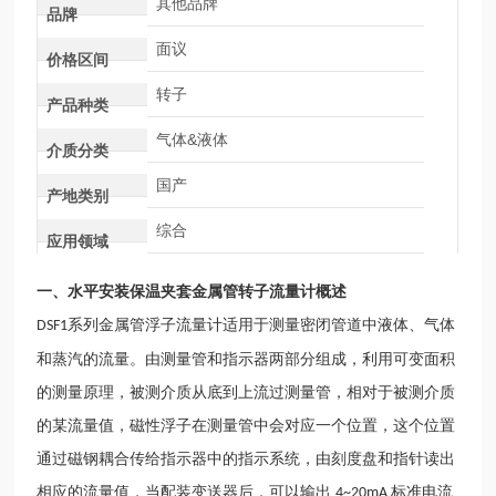
其他品牌
品牌
面议
价格区间
转子
产品种类
气体&液体
介质分类
国产
产地类别
综合
应用领域
一、
水平安装保温夹套金属管转子流量计
概述
系列金属管浮子流量计适用于测量密闭管道中液体、气体
DSF1
和蒸汽的流量。由测量管和指示器两部分组成，利用可变面积
的测量原理，被测介质从底到上流过测量管，相对于被测介质
的某流量值，磁性浮子在测量管中会对应一个位置，这个位置
通过磁钢耦合传给指示器中的指示系统，由刻度盘和指针读出
相应的流量值，当配装变送器后，可以输出
标准电流
4~20mA