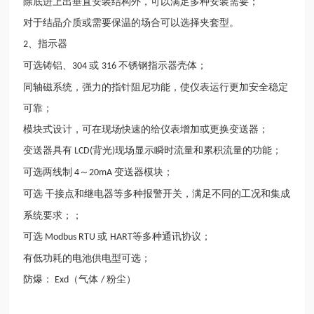
除底进上出垂直安装结构外，可以满足多种安装需要；
对于结晶介质或需要保温的场合可以选择夹套型。
、指示器
2
可选铸铝、
或
不锈钢指示器壳体；
304
316
同轴磁系统，强力的指针阻尼功能，使仪表运行更加安全稳定
可靠；
模块式设计，可在现场快速的给仪表增加或更换变送器；
变送器具有
背光
现场显示瞬时流量和累积流量的功能；
LCD(
)
可选两线制
～
变送器模块；
4
20mA
可选
干接点和
继电器
等多种报警开关，满足不同的工况和集成
系统要求；；
可选
或
等多种通讯协议；
Modbus RTU
HART
有低功耗的电池供电型可选；
防爆：
（气体
粉尘）
Exd
/