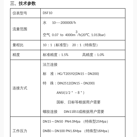
三、
技术参数
仪表型号
D
SF
10
水
10
----
200
000l/h
流量范围
3
空气
℃
0.07 to 4000m
/h(20
, 1.013bar)
量程比
：
（标准型）
：
（特殊型）
10
1
20
1
精度
标准精度：
高精度：
1.5%
1.0%
法兰连接
标
准：
－
HG/T20592
(DN15
DN200)
特
殊：
－
DIN2512(DN15
DN200)
连接方式
＂－
＂
ANSI(1/2
8
)
国标、日标等根据用户需要
螺纹连接
或根据用户需要
DIN11851
～
（特殊型
）
DN15
DN50 PN4.0M
p
a
25M
p
a
工作压力
～
（特殊型
）
DN80
DN100 PN1.6M
p
a
16M
p
a