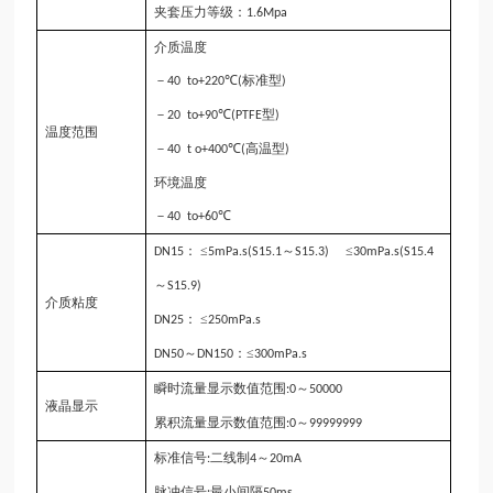
夹套压力等级：
1.6M
p
a
介质温度
－
℃
标准型
40 to+220
(
)
－
℃
型
20 to+
90
(PTFE
)
温度范围
－
℃
高温型
40 t o+
4
00
(
)
环境温度
－
℃
40 to+
6
0
： ≤
～
≤
DN15
5mPa.s(
S
15.1
S
15.3)
30mPa.s(
S
15.4
～
S
15.9)
介质粘度
： ≤
DN25
250mPa.s
～
：≤
DN50
DN150
300mPa.s
瞬时流量显示数值范围
～
:0
50000
液晶显示
累积流量显示数值范围
～
:0
99999999
标准信号
二线制
～
:
4
20mA
脉冲信号
最小间隔
:
50ms