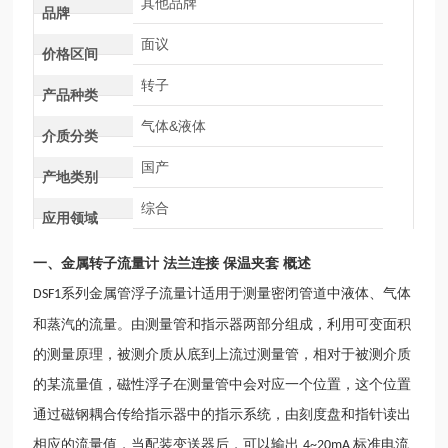
其他品牌
品牌
面议
价格区间
转子
产品种类
气体&液体
介质分类
国产
产地类别
综合
应用领域
一、
金属转子流量计 法兰连接 保温夹套
概述
系列金属管浮子流量计适用于测量密闭管道中液体、气体
DSF1
和蒸汽的流量。由测量管和指示器两部分组成，利用可变面积
的测量原理，被测介质从底到上流过测量管，相对于被测介质
的某流量值，磁性浮子在测量管中会对应一个位置，这个位置
通过磁钢耦合传给指示器中的指示系统，由刻度盘和指针读出
相应的流量值，当配装变送器后，可以输出
标准电流
4~20mA