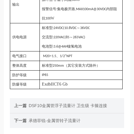
输出
报警信号
集电极开路
内部阻
:
,MAX100mA@30VDC
抗
W
100
标准型
～
:24VDC(10.8VDC
36VDC
供电电源
交流型
～
:220VAC(85
265VAC)
电池型
镍氢电池
:3.6@4AH
电气接口
×
、
M20
1.5
1/2
"
NPT
整体高度
标准型
（其它安装方式除外）
250mm
防护等级
IP65
Exd
b
II
CT6 Gb
防爆等级
上一篇
DSF10金属管浮子流量计 卫生级 卡箍连接
下一篇
承德菲锐-金属管转子流量计