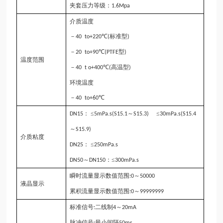
夹套压力等级：
1.6M
p
a
介质温度
－
℃
标准型
40 to+220
(
)
－
℃
型
20 to+
90
(PTFE
)
温度范围
－
℃
高温型
40 t o+
4
00
(
)
环境温度
－
℃
40 to+
6
0
： ≤
～
≤
DN15
5mPa.s(
S
15.1
S
15.3)
30mPa.s(
S
15.4
～
S
15.9)
介质粘度
： ≤
DN25
250mPa.s
～
：≤
DN50
DN150
300mPa.s
瞬时流量显示数值范围
～
:0
50000
液晶显示
累积流量显示数值范围
～
:0
99999999
标准信号
二线制
～
:
4
20mA
脉冲信号
最小间隔
:
50ms