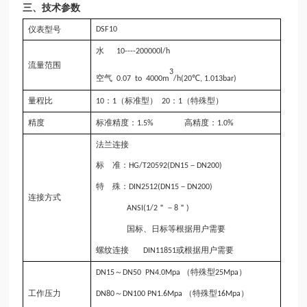
三、
技术参数
仪表型号
D
SF
10
水
10
----
200
000l/h
流量范围
3
空气
℃
0.07 to 4000m
/h(20
, 1.013bar)
量程比
：
（标准型）
：
（特殊型）
10
1
20
1
精度
标准精度：
高精度：
1.5%
1.0%
法兰连接
标
准：
－
HG/T20592
(DN15
DN200)
特
殊：
－
DIN2512(DN15
DN200)
连接方式
＂－
＂
ANSI(1/2
8
)
国标、日标等根据用户需要
螺纹连接
或根据用户需要
DIN11851
～
（特殊型
）
DN15
DN50 PN4.0M
p
a
25M
p
a
工作压力
～
（特殊型
）
DN80
DN100 PN1.6M
p
a
16M
p
a