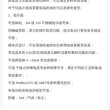
除底进上出垂直安装结构外，可以满足多种安装需要；
对于结晶介质或需要保温的场合可以选择夹套型。
、指示器
2
可选铸铝、
或
不锈钢指示器壳体；
304
316
同轴磁系统，强力的指针阻尼功能，使仪表运行更加安全稳定
可靠；
模块式设计，可在现场快速的给仪表增加或更换变送器；
变送器具有
背光
现场显示瞬时流量和累积流量的功能；
LCD(
)
可选两线制
～
变送器模块；
4
20mA
可选
干接点和
继电器
等多种报警开关，满足不同的工况和集成
系统要求；；
可选
或
等多种通讯协议；
Modbus RTU
HART
有低功耗的电池供电型可选；
防爆：
（气体
粉尘）
Exd
/