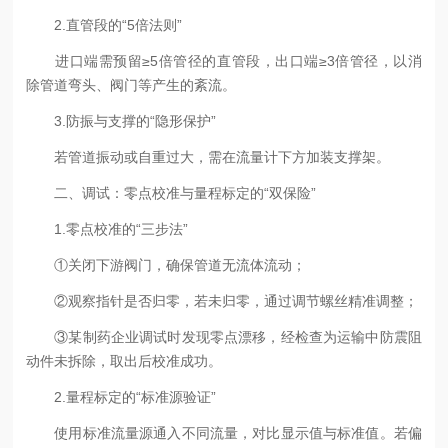
2.直管段的“5倍法则”
进口端需预留≥5倍管径的直管段，出口端≥3倍管径，以消
除管道弯头、阀门等产生的紊流。
3.防振与支撑的“隐形保护”
若管道振动或自重过大，需在流量计下方加装支撑架。
二、调试：零点校准与量程标定的“双保险”
1.零点校准的“三步法”
①关闭下游阀门，确保管道无流体流动；
②观察指针是否归零，若未归零，通过调节螺丝精准调整；
③某制药企业调试时发现零点漂移，经检查为运输中防震阻
动件未拆除，取出后校准成功。
2.量程标定的“标准源验证”
使用标准流量源通入不同流量，对比显示值与标准值。若偏