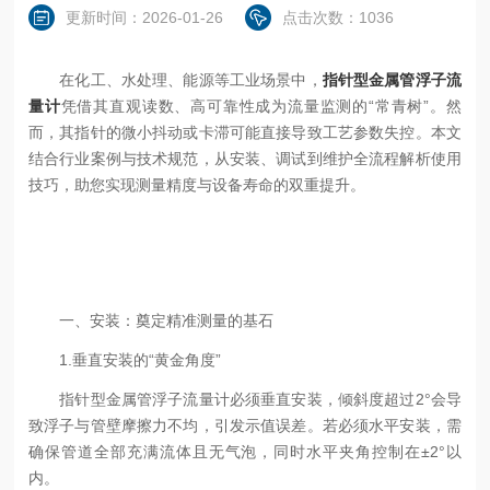
更新时间：2026-01-26
点击次数：1036
在化工、水处理、能源等工业场景中，
指针型金属管浮子流
量计
凭借其直观读数、高可靠性成为流量监测的“常青树”。然
而，其指针的微小抖动或卡滞可能直接导致工艺参数失控。本文
结合行业案例与技术规范，从安装、调试到维护全流程解析使用
技巧，助您实现测量精度与设备寿命的双重提升。
一、安装：奠定精准测量的基石
1.垂直安装的“黄金角度”
指针型金属管浮子流量计必须垂直安装，倾斜度超过2°会导
致浮子与管壁摩擦力不均，引发示值误差。若必须水平安装，需
确保管道全部充满流体且无气泡，同时水平夹角控制在±2°以
内。