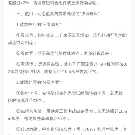
差超过±2%，需调整磁耦合组件或更换传动齿轮。
三、使用：动态监测与异常处理的“快速响应”
1.读数技巧的“三看原则”
①看趋势：指针稳定上升表示流量增加，剧烈抖动可能为脉
动流或两相流；
②看位置：浮子高度与刻度线对齐，避免斜视误差；
③看环境：远离强磁场，某电子厂因流量计与电机间距仅0.
2米导致指针抖动，调整间距至0.5米后恢复正常。
2.故障处理的“分级方案”
①指针卡滞：先轻敲仪表外壳尝试解除轻微卡滞；若无效，
拆解清洗浮子组件；
②磁耦合失效：用铁质工具测试磁钢吸力，若无法吸起10m
m扳手，需更换整套磁耦合组件；
③传动故障：检查齿轮啮合度（需＞70%）和游丝张力，某