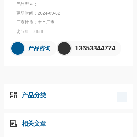
蚀、导电或非导电介质的流量测量。广泛应用于石油、化工、
产品型号：
冶金、电力、制药、煤化工、水处理、食品、造纸、新能源等
更新时间：2024-09-02
行业。
厂商性质：生产厂家
◆ 模块化组合设计，维修方便，正常使用免维护
◆ 单轴、非接触新型磁耦合结构，信号传输更稳定
访问量：2858
13653344774
产品咨询
产品分类
相关文章