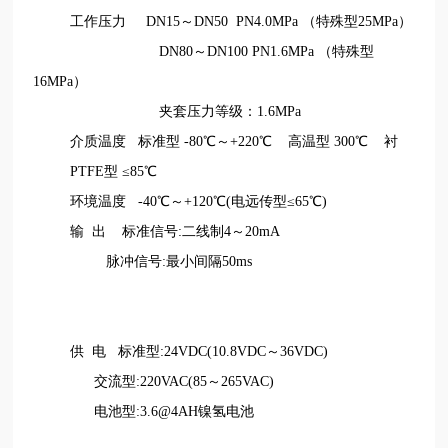
工作压力
DN15～DN50 PN4.0MPa （特殊型25MPa）
DN80～DN100 PN1.6MPa （特殊型
16MPa）
夹套压力等级：
1.6MPa
介质温度
标准型
-80℃～+220℃
高温型
300℃
衬
PTFE型 ≤85℃
环境温度
-40℃～+120℃(电远传型≤65℃)
输
出
标准信号
:二线制4～20mA
脉冲信号
:最小间隔50ms
供
电
标准型
:24VDC(10.8VDC～36VDC)
交流型
:220VAC(85～265VAC)
电池型
:3.6@4AH镍氢电池