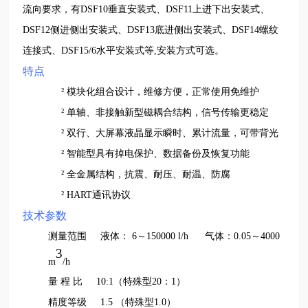
流向要求，有D
SF10
垂直安装式、D
SF11
上进下出安装式、
D
SF12
侧进侧出安装式、D
SF13
底进侧出安装式、D
SF14
螺纹
连接式、D
SF15/6
水平安装式等
,
安装方式可选。
特点
²
模块化组合设计，维修方便，正常使用免维护
²
单轴、非接触新型磁耦合结构，信号传输更稳定
²
双行、大屏幕液晶显示瞬时、累计流量，可带背光
²
智能型具有掉电保护、数据备份及恢复功能
²
全金属结构，抗震、耐压、耐温、防腐
²
HART
通讯协议
技术参数
测量范围
液体：
6
～
1500
0
0 l/h
气体：
0.05～4000
3
m
/h
量
程
比
10:1（特殊型20：1）
精度等级
1.5 （特殊型1.0）