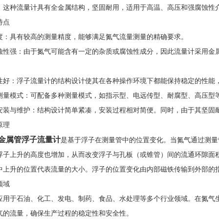
。这种流量计具有全金属结构，坚固耐用，适用于高温、高压和强腐蚀性
特点
度：具有较高的测量精度，能够满足氮气流量测量的精确要求。
蚀性强：由于氮气可能含有一定的杂质或腐蚀性成分，因此流量计采用金
。
性好：浮子流量计的结构设计使其在各种操作环境下都能保持稳定的性能
测量模式：可配备多种测量模式，如指示型、电远传型、耐腐型、高压型
安装与维护：结构设计简单紧凑，安装过程相对简便。同时，由于其坚固
原理
金属管浮子流量计
是基于浮子在测量管中的位置变化。当氮气通过测量
浮子上升的高度也增加，从而改变浮子与孔板（或锥管）间的流通环隙面
中上升的位置代表流量的大小。浮子的位置变化由内部磁铁传输到外部的
领域
应用于石油、化工、发电、制药、食品、水处理等多个行业领域。在氮气
气的流量，确保生产过程的稳定性和安全性。