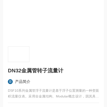
DN32金属管转子流量计
产品简介
DSF10系列金属管浮子流量计是基于浮子位置测量的一种变面
积流量仪表。采用全金属结构、Modular概念设计，因其具有
体积小、压损小、量程比大（10：1）、安装维护方便等特