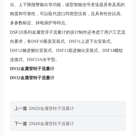
出、上下限报警输出等功能，该型智能信号变送器具有及高的
精度和可靠性，可以取代进口同类型仪表，且具有性价比高、
多参数标定、掉电保护等特点。
DSF10
系列
金属管浮子流量计的设计制作还考虑了用户工艺流
向要求，有
DSF10
垂直安装式、
DSF11
上进下出安装式、
D
SF12
侧进侧出安装式、D
SF13
底进侧出安装式、D
SF14
螺纹
连接式、D
SF15/6
水平型。
DN32金属管转子流量计
DN32金属管转子流量计
上一篇
DN20金属管转子流量计
下一篇
DN40金属管转子流量计