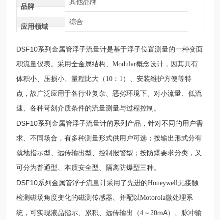
其他品牌
品牌
综合
应用领域
DSF10
系列
金属管浮子流量计是基于浮子位置测量的一种变面
积流量仪表。采用全金属结构、
Modular
概念设计，因其具有
体积小、压损小、量程比大（
10
：
1
）、安装维护方便等特
点，故广泛应用于各行业复杂、恶劣环境下、对小流量、低流
速、各种苛刻介质条件的流量测量与过程控制。
DSF10
系列
金属管浮子流量计的系列产品，针对不同的用户需
求、不同场合，有多种测量形式供用户可选；按输出形式分有
就地指示型、远传输出型、控制报警型；按防爆要求分类，又
可分为普通型、本质安全型、隔离防爆型三种。
DSF10
系列
金属管浮子流量计采用了先进的
Honeywell
无接触
检测磁场角度变化的磁测传感器、并配以
Motorola
微处理系
mA
统，可实现液晶指示、累积、远传输出（
4
～
20
）、脉冲输