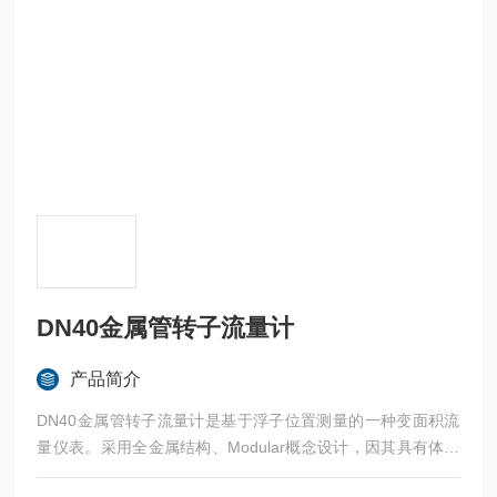
DN40金属管转子流量计
产品简介
DN40金属管转子流量计是基于浮子位置测量的一种变面积流
量仪表。采用全金属结构、Modular概念设计，因其具有体积
小、压损小、量程比大（10：1）、安装维护方便等特点，故