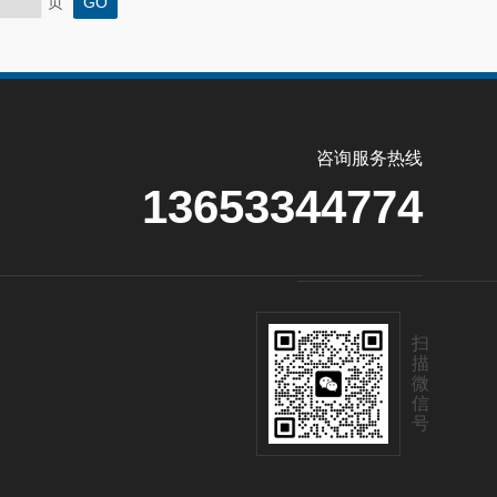
页
咨询服务热线
13653344774
扫
描
微
信
号