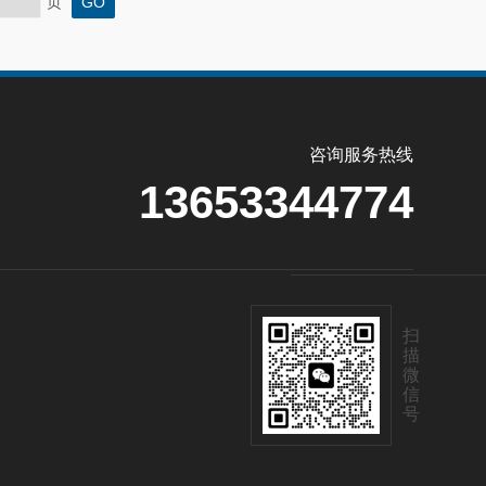
页
咨询服务热线
13653344774
扫
描
微
信
号